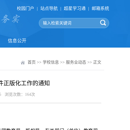
校园门户
|
站点导航
|
超星学习通
|
邮箱系统
信息公开
首页
>>
学校信息
>>
服务业动态
>> 正文
件正版化工作的通知
15 浏览次数：
164
次