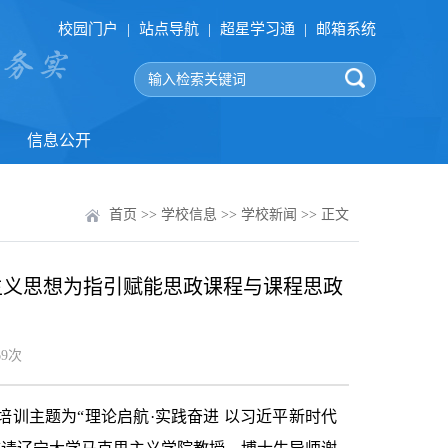
校园门户
|
站点导航
|
超星学习通
|
邮箱系统
信息公开
首页
>>
学校信息
>>
学校新闻
>> 正文
主义思想为指引赋能思政课程与课程思政
69
次
次培训主题为“理论启航·实践奋进 以习近平新时代